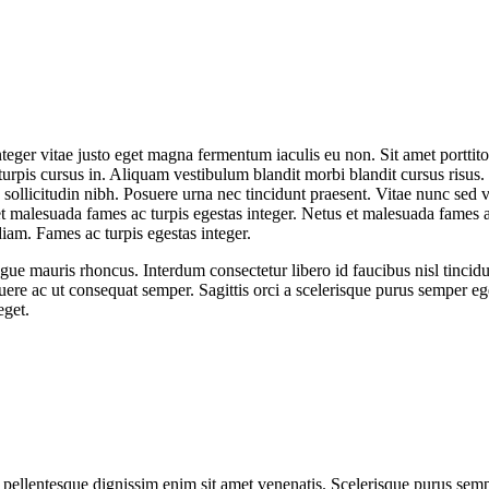
integer vitae justo eget magna fermentum iaculis eu non. Sit amet portti
t turpis cursus in. Aliquam vestibulum blandit morbi blandit cursus ris
ue sollicitudin nibh. Posuere urna nec tincidunt praesent. Vitae nunc sed 
et malesuada fames ac turpis egestas integer. Netus et malesuada fames a
diam. Fames ac turpis egestas integer.
ngue mauris rhoncus. Interdum consectetur libero id faucibus nisl tincid
re ac ut consequat semper. Sagittis orci a scelerisque purus semper ege
eget.
a pellentesque dignissim enim sit amet venenatis. Scelerisque purus sempe