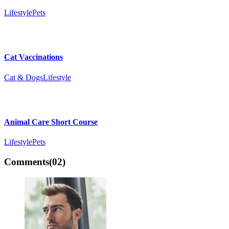
Lifestyle
Pets
Cat Vaccinations
Cat & Dogs
Lifestyle
Animal Care Short Course
Lifestyle
Pets
Comments
(02)