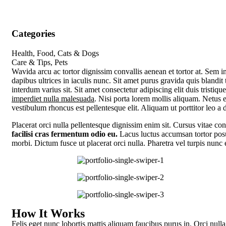
Categories
Health, Food, Cats & Dogs
Care & Tips, Pets
W
avida arcu ac tortor dignissim convallis aenean et tortor at. Sem 
dapibus ultrices in iaculis nunc. Sit amet purus gravida quis blandi
interdum varius sit. Sit amet consectetur adipiscing elit duis tristiq
imperdiet nulla malesuada
. Nisi porta lorem mollis aliquam. Netus 
vestibulum rhoncus est pellentesque elit. Aliquam ut porttitor leo a 
Placerat orci nulla pellentesque dignissim enim sit. Cursus vitae co
facilisi cras fermentum odio eu.
Lacus luctus accumsan tortor posue
morbi. Dictum fusce ut placerat orci nulla. Pharetra vel turpis nunc 
How It Works
Felis eget nunc lobortis mattis aliquam faucibus purus in. Orci null