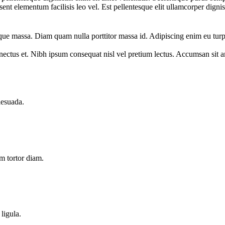
ent elementum facilisis leo vel. Est pellentesque elit ullamcorper digni
sque massa. Diam quam nulla porttitor massa id. Adipiscing enim eu tur
nectus et. Nibh ipsum consequat nisl vel pretium lectus. Accumsan sit ame
lesuada.
m tortor diam.
ligula.