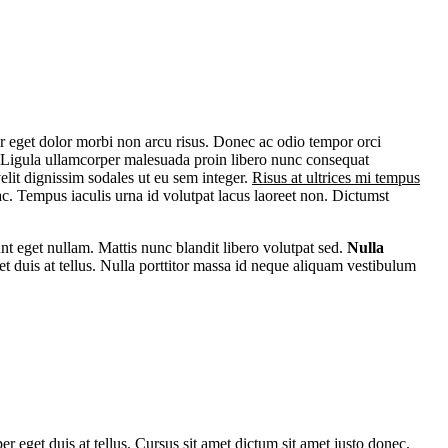
tor eget dolor morbi non arcu risus. Donec ac odio tempor orci
us. Ligula ullamcorper malesuada proin libero nunc consequat
velit dignissim sodales ut eu sem integer.
Risus at ultrices mi tempus
c. Tempus iaculis urna id volutpat lacus laoreet non. Dictumst
unt eget nullam. Mattis nunc blandit libero volutpat sed.
Nulla
t duis at tellus. Nulla porttitor massa id neque aliquam vestibulum
r eget duis at tellus. Cursus sit amet dictum sit amet justo donec.